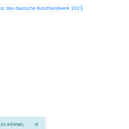
×
 zu können,