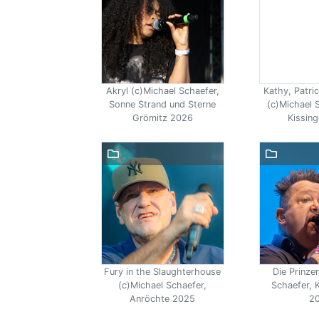
Akryl (c)Michael Schaefer,
Kathy, Patric
Sonne Strand und Sterne
(c)Michael 
Grömitz 2026
Kissin
Fury in the Slaughterhouse
Die Prinze
(c)Michael Schaefer,
Schaefer, 
Anröchte 2025
2