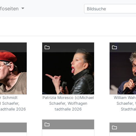
nfoseiten
r Schmidt
Patrizia Moresco (c)Michael
William Wah
l Schaefer,
Schaefer, Wolfhagen
Schaefer,
adthalle 2026
tadthalle 2026
Stadtha