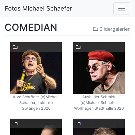
Fotos Michael Schaefer
COMEDIAN
Bildergalerien
Atze Schröder (c)Michael
Ausbilder Schmidt
Schaefer, Lokhalle
(c)Michael Schaefer,
Göttingen 2026
Wolfhagen Stadthalle 2026