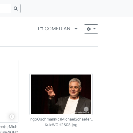
COMEDIAN
Menü aufklappen
IngoOschmann(c)MichaelSchaefer_
KulaWOH2608.jpg
nn(c)Mich
_KulaWOH2