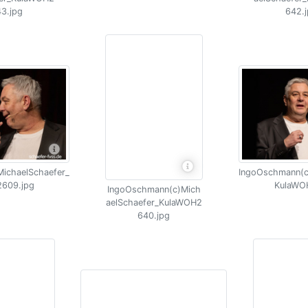
3.jpg
642.
ichaelSchaefer_
IngoOschmann(c
609.jpg
KulaWO
IngoOschmann(c)Mich
aelSchaefer_KulaWOH2
640.jpg