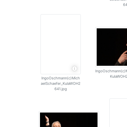
64
IngoOschmann(c)M
KulaWOH2
IngoOschmann(c)Mich
aelSchaefer_KulaWOH2
641.jpg