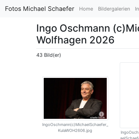
Fotos Michael Schaefer
Home
Bildergalerien
I
Ingo Oschmann (c)Mic
Wolfhagen 2026
43 Bild(er)
IngoOschmann(c)MichaelSchaefer_
KulaWOH2606.jpg
IngoOsch
aelSchae