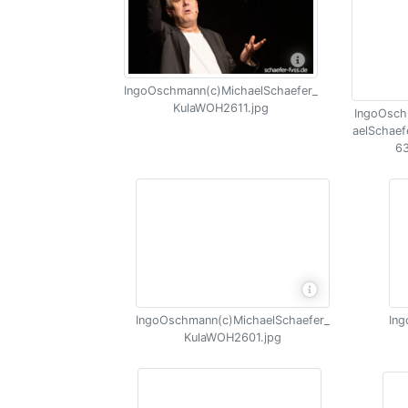
IngoOschmann(c)MichaelSchaefer_
KulaWOH2611.jpg
IngoOsch
aelSchae
63
IngoOschmann(c)MichaelSchaefer_
Ing
KulaWOH2601.jpg