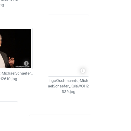
jpg
)MichaelSchaefer_
H2610.jpg
IngoOschmann(c)Mich
aelSchaefer_KulaWOH2
639.jpg