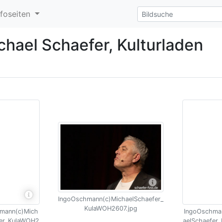
nfoseiten
hael Schaefer, Kulturladen
IngoOschmann(c)MichaelSchaefer_
KulaWOH2607.jpg
mann(c)Mich
IngoOschma
fer_KulaWOH2
aelSchaefer