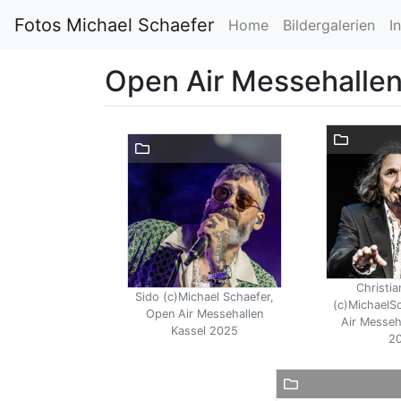
Fotos Michael Schaefer
Home
Bildergalerien
I
Open Air Messehalle
Christia
Sido (c)Michael Schaefer,
(c)MichaelS
Open Air Messehallen
Air Messeh
Kassel 2025
2