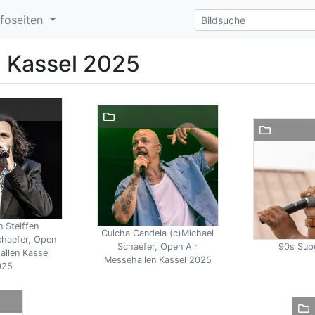
nfoseiten
n Kassel 2025
n Steiffen
Culcha Candela (c)Michael
chaefer, Open
Schaefer, Open Air
90s Sup
allen Kassel
Messehallen Kassel 2025
025