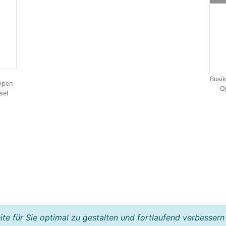
Busik
Open
O
sel
e für Sie optimal zu gestalten und fortlaufend verbessern