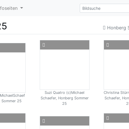
nfoseiten
25
Honberg 
Suzi Quatro (c)Michael
Christina Stür
MichaelSchaef
Schaefer, Honberg Sommer
Schaefer, Ho
g Sommer 25
25
2