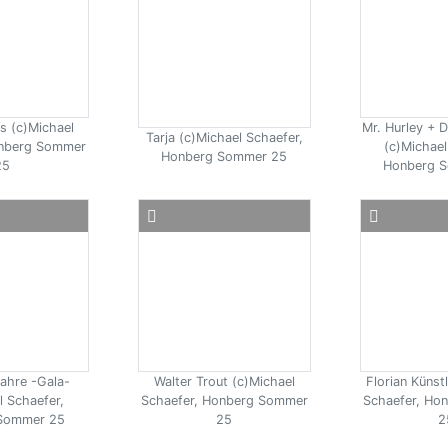
s (c)Michael
Mr. Hurley + D
Tarja (c)Michael Schaefer,
onberg Sommer
(c)Michael
Honberg Sommer 25
25
Honberg 
ahre -Gala-
Walter Trout (c)Michael
Florian Künst
l Schaefer,
Schaefer, Honberg Sommer
Schaefer, Ho
Sommer 25
25
2