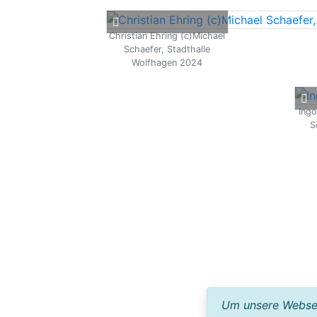
Christian Ehring (c)Michael
Schaefer, Stadthalle
Wolfhagen 2024
Ing
S
Um unsere Webseit