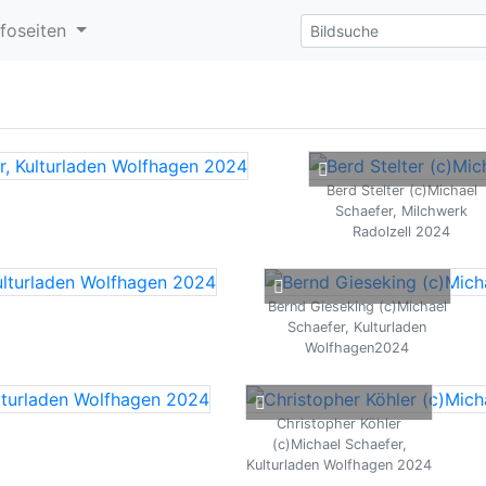
nfoseiten
Berd Stelter (c)Michael
Schaefer, Milchwerk
Radolzell 2024
Bernd Gieseking (c)Michael
Schaefer, Kulturladen
Wolfhagen2024
Christopher Köhler
(c)Michael Schaefer,
Kulturladen Wolfhagen 2024