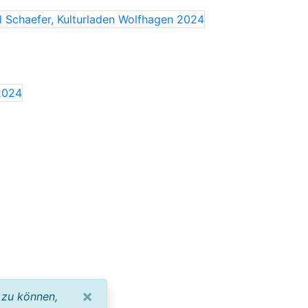
×
 zu können,