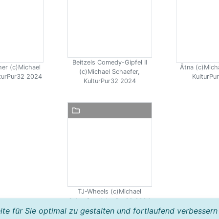
Beitzels Comedy-Gipfel II
er (c)Michael
Ätna (c)Mich
(c)Michael Schaefer,
lturPur32 2024
KulturPu
KulturPur32 2024
TJ-Wheels (c)Michael
Schaefer, KulturPur32 2024
e für Sie optimal zu gestalten und fortlaufend verbessern