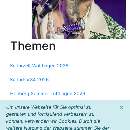
Themen
Kulturzelt Wolfhagen 2026
KulturPur34 2026
Honberg Sommer Tuttlingen 2026
×
Um unsere Webseite für Sie optimal zu
Milchwerk Musik Festival Radolfzell 2025
gestalten und fortlaufend verbessern zu
können, verwenden wir Cookies. Durch die
Baltic Open Air 2025
weitere Nutzung der Webseite stimmen Sie der
VW Bus Festival 2023