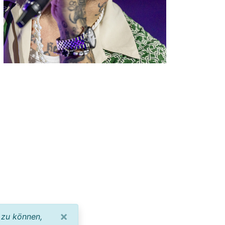
×
 zu können,