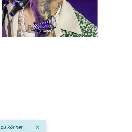
×
 zu können,