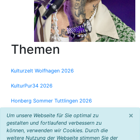
Themen
Kulturzelt Wolfhagen 2026
KulturPur34 2026
Honberg Sommer Tuttlingen 2026
×
Um unsere Webseite für Sie optimal zu
Milchwerk Musik Festival Radolfzell 2025
gestalten und fortlaufend verbessern zu
können, verwenden wir Cookies. Durch die
Baltic Open Air 2025
weitere Nutzung der Webseite stimmen Sie der
VW Bus Festival 2023