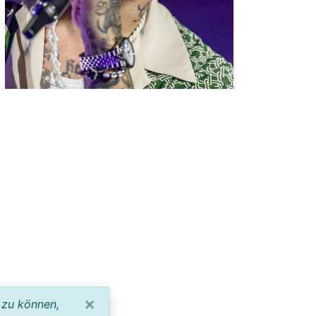
×
 zu können,