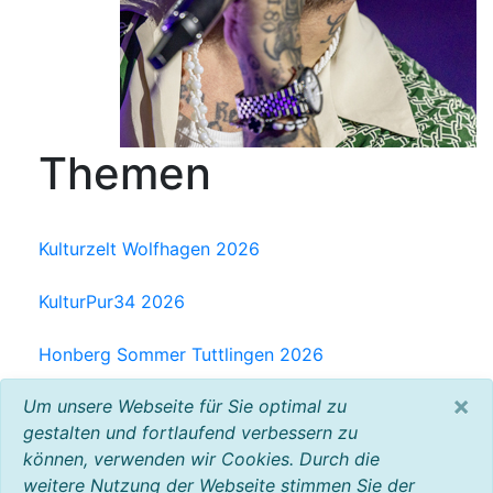
Themen
Kulturzelt Wolfhagen 2026
KulturPur34 2026
Honberg Sommer Tuttlingen 2026
×
Um unsere Webseite für Sie optimal zu
Milchwerk Musik Festival Radolfzell 2025
gestalten und fortlaufend verbessern zu
können, verwenden wir Cookies. Durch die
Baltic Open Air 2025
weitere Nutzung der Webseite stimmen Sie der
VW Bus Festival 2023