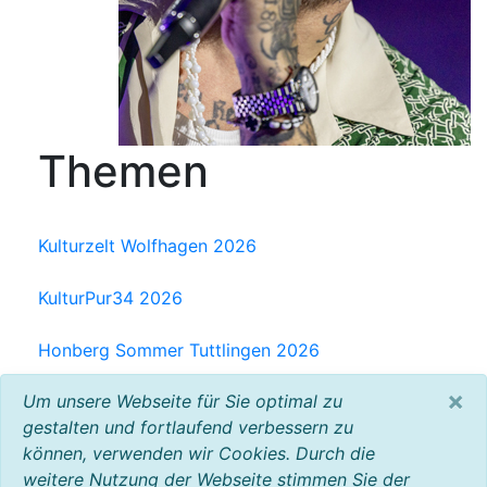
Themen
Kulturzelt Wolfhagen 2026
KulturPur34 2026
Honberg Sommer Tuttlingen 2026
×
Um unsere Webseite für Sie optimal zu
Milchwerk Musik Festival Radolfzell 2025
gestalten und fortlaufend verbessern zu
können, verwenden wir Cookies. Durch die
Baltic Open Air 2025
weitere Nutzung der Webseite stimmen Sie der
VW Bus Festival 2023