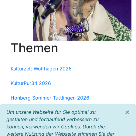
Themen
Kulturzelt Wolfhagen 2026
KulturPur34 2026
Honberg Sommer Tuttlingen 2026
×
Um unsere Webseite für Sie optimal zu
Milchwerk Musik Festival Radolfzell 2025
gestalten und fortlaufend verbessern zu
können, verwenden wir Cookies. Durch die
Baltic Open Air 2025
weitere Nutzung der Webseite stimmen Sie der
VW Bus Festival 2023