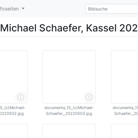
nfoseiten
)Michael Schaefer, Kassel 20
5_(c)Michael-
documenta_15_(c)Michael-
documenta_15
20220502.jpg
Schaefer,_20220503.jpg
Schaefer,_2