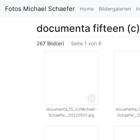
Fotos Michael Schaefer
Home
Bildergalerien
I
documenta fifteen (c
267 Bild(er)
Seite 1 von 6
documenta_15_(c)Michael-
documenta_1
Schaefer,_20220501.jpg
Schaefer,_