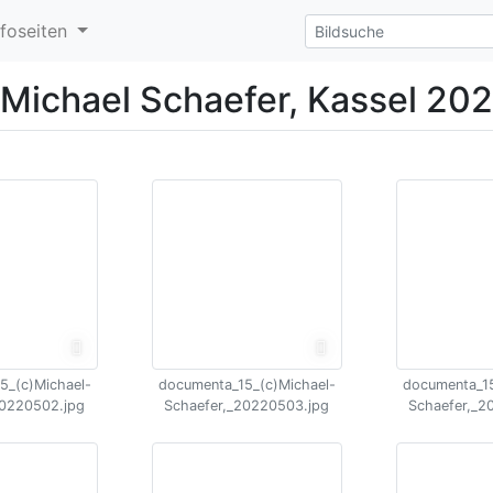
nfoseiten
)Michael Schaefer, Kassel 20
5_(c)Michael-
documenta_15_(c)Michael-
documenta_15
20220502.jpg
Schaefer,_20220503.jpg
Schaefer,_2