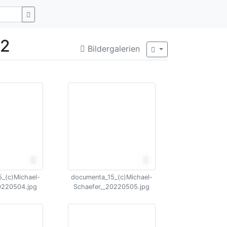
22
Bildergalerien
_(c)Michael-
documenta_15_(c)Michael-
0220504.jpg
Schaefer,_20220505.jpg