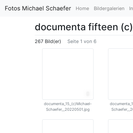
Fotos Michael Schaefer
Home
Bildergalerien
I
documenta fifteen (c
267 Bild(er)
Seite 1 von 6
documenta_15_(c)Michael-
documenta_1
Schaefer,_20220501.jpg
Schaefer,_