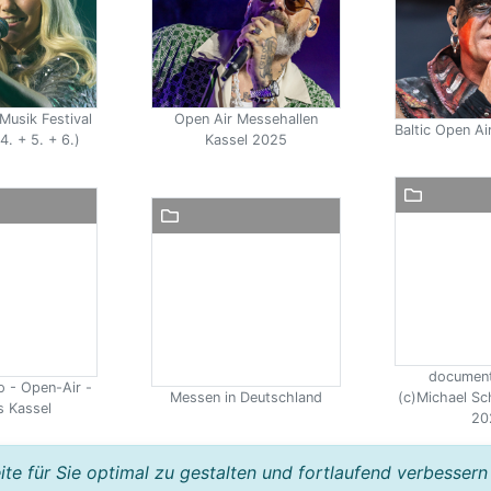
Musik Festival
Open Air Messehallen
Baltic Open A
4. + 5. + 6.)
Kassel 2025
document
o - Open-Air -
Messen in Deutschland
(c)Michael Sc
 Kassel
20
e für Sie optimal zu gestalten und fortlaufend verbessern