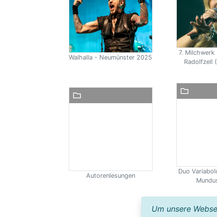
7. Milchwerk 
Walhalla - Neumünster 2025
Radolfzell (
Duo Variabol
Autorenlesungen
Mundus
Um unsere Webseit