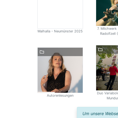
7. Milchwerk 
Walhalla - Neumünster 2025
Radolfzell (
Duo Variabol
Autorenlesungen
Mundus
Um unsere Webseit