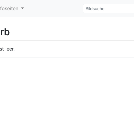
nfoseiten
rb
t leer.