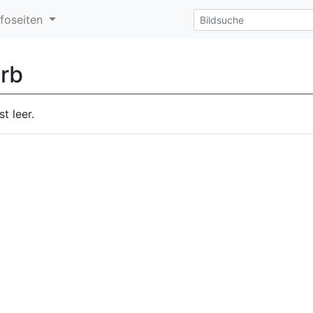
nfoseiten
rb
t leer.