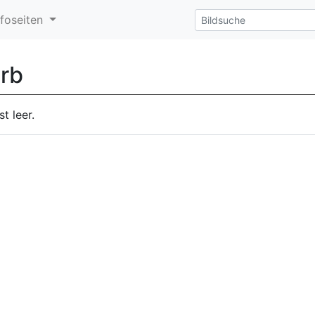
nfoseiten
rb
t leer.