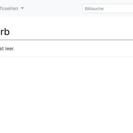
nfoseiten
rb
t leer.