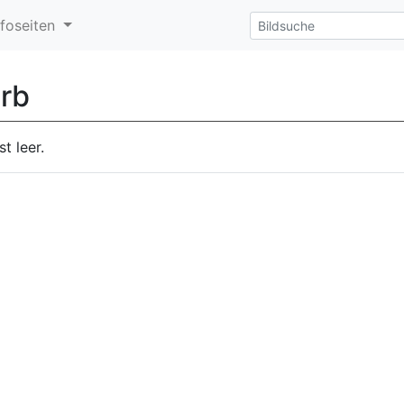
nfoseiten
rb
t leer.