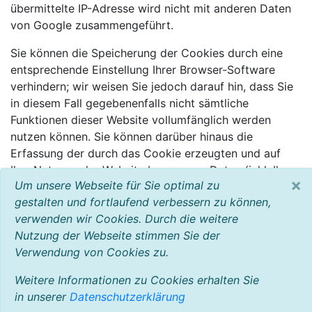
übermittelte IP-Adresse wird nicht mit anderen Daten
von Google zusammengeführt.
Sie können die Speicherung der Cookies durch eine
entsprechende Einstellung Ihrer Browser-Software
verhindern; wir weisen Sie jedoch darauf hin, dass Sie
in diesem Fall gegebenenfalls nicht sämtliche
Funktionen dieser Website vollumfänglich werden
nutzen können. Sie können darüber hinaus die
Erfassung der durch das Cookie erzeugten und auf
Ihre Nutzung der Website bezogenen Daten (inkl. Ihrer
×
Um unsere Webseite für Sie optimal zu
IP-Adresse) an Google sowie die Verarbeitung dieser
gestalten und fortlaufend verbessern zu können,
Daten durch Google verhindern, indem sie das unter
verwenden wir Cookies. Durch die weitere
dem folgenden Link verfügbare Browser-Plugin
Nutzung der Webseite stimmen Sie der
herunterladen und installieren:
Verwendung von Cookies zu.
http://tools.google.com/dlpage/gaoptout?hl=de
.
Weitere Informationen zu Cookies erhalten Sie
in unserer
Datenschutzerklärung