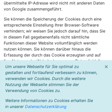
übermittelte IP-Adresse wird nicht mit anderen Daten
von Google zusammengeführt.
Sie können die Speicherung der Cookies durch eine
entsprechende Einstellung Ihrer Browser-Software
verhindern; wir weisen Sie jedoch darauf hin, dass Sie
in diesem Fall gegebenenfalls nicht sämtliche
Funktionen dieser Website vollumfänglich werden
nutzen können. Sie können darüber hinaus die
Erfassung der durch das Cookie erzeugten und auf
Ihre Nutzung der Website bezogenen Daten (inkl. Ihrer
×
Um unsere Webseite für Sie optimal zu
IP-Adresse) an Google sowie die Verarbeitung dieser
gestalten und fortlaufend verbessern zu können,
Daten durch Google verhindern, indem sie das unter
verwenden wir Cookies. Durch die weitere
dem folgenden Link verfügbare Browser-Plugin
Nutzung der Webseite stimmen Sie der
herunterladen und installieren:
Verwendung von Cookies zu.
http://tools.google.com/dlpage/gaoptout?hl=de
.
Weitere Informationen zu Cookies erhalten Sie
in unserer
Datenschutzerklärung