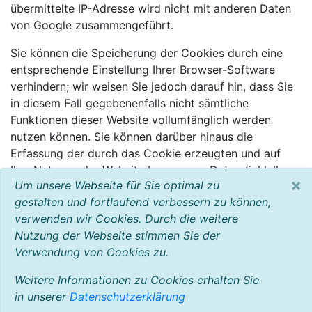
übermittelte IP-Adresse wird nicht mit anderen Daten
von Google zusammengeführt.
Sie können die Speicherung der Cookies durch eine
entsprechende Einstellung Ihrer Browser-Software
verhindern; wir weisen Sie jedoch darauf hin, dass Sie
in diesem Fall gegebenenfalls nicht sämtliche
Funktionen dieser Website vollumfänglich werden
nutzen können. Sie können darüber hinaus die
Erfassung der durch das Cookie erzeugten und auf
Ihre Nutzung der Website bezogenen Daten (inkl. Ihrer
×
Um unsere Webseite für Sie optimal zu
IP-Adresse) an Google sowie die Verarbeitung dieser
gestalten und fortlaufend verbessern zu können,
Daten durch Google verhindern, indem sie das unter
verwenden wir Cookies. Durch die weitere
dem folgenden Link verfügbare Browser-Plugin
Nutzung der Webseite stimmen Sie der
herunterladen und installieren:
Verwendung von Cookies zu.
http://tools.google.com/dlpage/gaoptout?hl=de
.
Weitere Informationen zu Cookies erhalten Sie
in unserer
Datenschutzerklärung