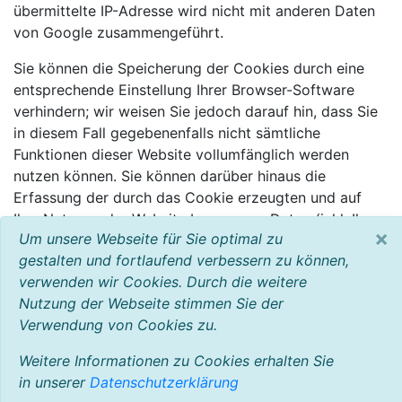
übermittelte IP-Adresse wird nicht mit anderen Daten
von Google zusammengeführt.
Sie können die Speicherung der Cookies durch eine
entsprechende Einstellung Ihrer Browser-Software
verhindern; wir weisen Sie jedoch darauf hin, dass Sie
in diesem Fall gegebenenfalls nicht sämtliche
Funktionen dieser Website vollumfänglich werden
nutzen können. Sie können darüber hinaus die
Erfassung der durch das Cookie erzeugten und auf
Ihre Nutzung der Website bezogenen Daten (inkl. Ihrer
×
Um unsere Webseite für Sie optimal zu
IP-Adresse) an Google sowie die Verarbeitung dieser
gestalten und fortlaufend verbessern zu können,
Daten durch Google verhindern, indem sie das unter
verwenden wir Cookies. Durch die weitere
dem folgenden Link verfügbare Browser-Plugin
Nutzung der Webseite stimmen Sie der
herunterladen und installieren:
Verwendung von Cookies zu.
http://tools.google.com/dlpage/gaoptout?hl=de
.
Weitere Informationen zu Cookies erhalten Sie
in unserer
Datenschutzerklärung