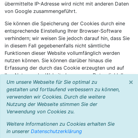
übermittelte IP-Adresse wird nicht mit anderen Daten
von Google zusammengeführt.
Sie können die Speicherung der Cookies durch eine
entsprechende Einstellung Ihrer Browser-Software
verhindern; wir weisen Sie jedoch darauf hin, dass Sie
in diesem Fall gegebenenfalls nicht sämtliche
Funktionen dieser Website vollumfänglich werden
nutzen können. Sie können darüber hinaus die
Erfassung der durch das Cookie erzeugten und auf
Ihre Nutzung der Website bezogenen Daten (inkl. Ihrer
×
Um unsere Webseite für Sie optimal zu
IP-Adresse) an Google sowie die Verarbeitung dieser
gestalten und fortlaufend verbessern zu können,
Daten durch Google verhindern, indem sie das unter
verwenden wir Cookies. Durch die weitere
dem folgenden Link verfügbare Browser-Plugin
Nutzung der Webseite stimmen Sie der
herunterladen und installieren:
Verwendung von Cookies zu.
http://tools.google.com/dlpage/gaoptout?hl=de
.
Weitere Informationen zu Cookies erhalten Sie
in unserer
Datenschutzerklärung