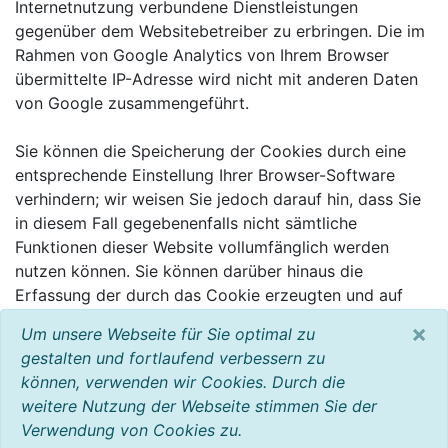
Internetnutzung verbundene Dienstleistungen
gegenüber dem Websitebetreiber zu erbringen. Die im
Rahmen von Google Analytics von Ihrem Browser
übermittelte IP-Adresse wird nicht mit anderen Daten
von Google zusammengeführt.
Sie können die Speicherung der Cookies durch eine
entsprechende Einstellung Ihrer Browser-Software
verhindern; wir weisen Sie jedoch darauf hin, dass Sie
in diesem Fall gegebenenfalls nicht sämtliche
Funktionen dieser Website vollumfänglich werden
nutzen können. Sie können darüber hinaus die
Erfassung der durch das Cookie erzeugten und auf
Ihre Nutzung der Website bezogenen Daten (inkl. Ihrer
×
Um unsere Webseite für Sie optimal zu
IP-Adresse) an Google sowie die Verarbeitung dieser
gestalten und fortlaufend verbessern zu
Daten durch Google verhindern, indem sie das unter
können, verwenden wir Cookies. Durch die
dem folgenden Link verfügbare Browser-Plugin
weitere Nutzung der Webseite stimmen Sie der
herunterladen und installieren:
Verwendung von Cookies zu.
http://tools.google.com/dlpage/gaoptout?hl=de.