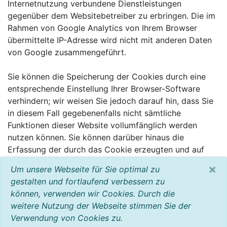
Internetnutzung verbundene Dienstleistungen
gegenüber dem Websitebetreiber zu erbringen. Die im
Rahmen von Google Analytics von Ihrem Browser
übermittelte IP-Adresse wird nicht mit anderen Daten
von Google zusammengeführt.
Sie können die Speicherung der Cookies durch eine
entsprechende Einstellung Ihrer Browser-Software
verhindern; wir weisen Sie jedoch darauf hin, dass Sie
in diesem Fall gegebenenfalls nicht sämtliche
Funktionen dieser Website vollumfänglich werden
nutzen können. Sie können darüber hinaus die
Erfassung der durch das Cookie erzeugten und auf
Ihre Nutzung der Website bezogenen Daten (inkl. Ihrer
×
Um unsere Webseite für Sie optimal zu
IP-Adresse) an Google sowie die Verarbeitung dieser
gestalten und fortlaufend verbessern zu
Daten durch Google verhindern, indem sie das unter
können, verwenden wir Cookies. Durch die
dem folgenden Link verfügbare Browser-Plugin
weitere Nutzung der Webseite stimmen Sie der
herunterladen und installieren:
Verwendung von Cookies zu.
http://tools.google.com/dlpage/gaoptout?hl=de.