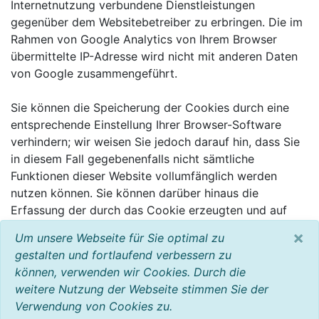
Internetnutzung verbundene Dienstleistungen
gegenüber dem Websitebetreiber zu erbringen. Die im
Rahmen von Google Analytics von Ihrem Browser
übermittelte IP-Adresse wird nicht mit anderen Daten
von Google zusammengeführt.
Sie können die Speicherung der Cookies durch eine
entsprechende Einstellung Ihrer Browser-Software
verhindern; wir weisen Sie jedoch darauf hin, dass Sie
in diesem Fall gegebenenfalls nicht sämtliche
Funktionen dieser Website vollumfänglich werden
nutzen können. Sie können darüber hinaus die
Erfassung der durch das Cookie erzeugten und auf
Ihre Nutzung der Website bezogenen Daten (inkl. Ihrer
×
Um unsere Webseite für Sie optimal zu
IP-Adresse) an Google sowie die Verarbeitung dieser
gestalten und fortlaufend verbessern zu
Daten durch Google verhindern, indem sie das unter
können, verwenden wir Cookies. Durch die
dem folgenden Link verfügbare Browser-Plugin
weitere Nutzung der Webseite stimmen Sie der
herunterladen und installieren:
Verwendung von Cookies zu.
http://tools.google.com/dlpage/gaoptout?hl=de.