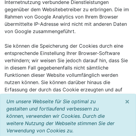
Internetnutzung verbundene Dienstleistungen
gegenüber dem Websitebetreiber zu erbringen. Die im
Rahmen von Google Analytics von Ihrem Browser
übermittelte IP-Adresse wird nicht mit anderen Daten
von Google zusammengeführt.
Sie können die Speicherung der Cookies durch eine
entsprechende Einstellung Ihrer Browser-Software
verhindern; wir weisen Sie jedoch darauf hin, dass Sie
in diesem Fall gegebenenfalls nicht sämtliche
Funktionen dieser Website vollumfänglich werden
nutzen können. Sie können darüber hinaus die
Erfassung der durch das Cookie erzeugten und auf
Ihre Nutzung der Website bezogenen Daten (inkl. Ihrer
×
Um unsere Webseite für Sie optimal zu
IP-Adresse) an Google sowie die Verarbeitung dieser
gestalten und fortlaufend verbessern zu
Daten durch Google verhindern, indem sie das unter
können, verwenden wir Cookies. Durch die
dem folgenden Link verfügbare Browser-Plugin
weitere Nutzung der Webseite stimmen Sie der
herunterladen und installieren:
Verwendung von Cookies zu.
http://tools.google.com/dlpage/gaoptout?hl=de.