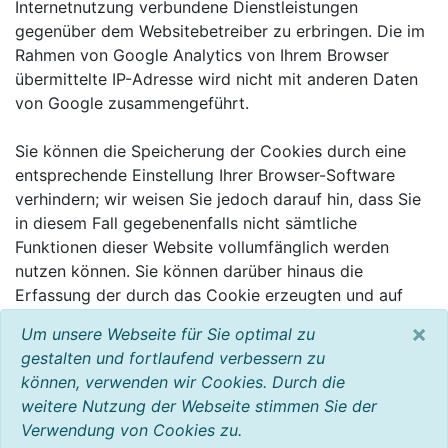
Internetnutzung verbundene Dienstleistungen
gegenüber dem Websitebetreiber zu erbringen. Die im
Rahmen von Google Analytics von Ihrem Browser
übermittelte IP-Adresse wird nicht mit anderen Daten
von Google zusammengeführt.
Sie können die Speicherung der Cookies durch eine
entsprechende Einstellung Ihrer Browser-Software
verhindern; wir weisen Sie jedoch darauf hin, dass Sie
in diesem Fall gegebenenfalls nicht sämtliche
Funktionen dieser Website vollumfänglich werden
nutzen können. Sie können darüber hinaus die
Erfassung der durch das Cookie erzeugten und auf
Ihre Nutzung der Website bezogenen Daten (inkl. Ihrer
×
Um unsere Webseite für Sie optimal zu
IP-Adresse) an Google sowie die Verarbeitung dieser
gestalten und fortlaufend verbessern zu
Daten durch Google verhindern, indem sie das unter
können, verwenden wir Cookies. Durch die
dem folgenden Link verfügbare Browser-Plugin
weitere Nutzung der Webseite stimmen Sie der
herunterladen und installieren:
Verwendung von Cookies zu.
http://tools.google.com/dlpage/gaoptout?hl=de.