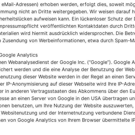
eMail-Adressen) erhoben werden, erfolgt dies, soweit möglic
mmung nicht an Dritte weitergegeben. Wir weisen darauf hi
herheitslücken aufweisen kann. Ein lückenloser Schutz der D
pressumspflicht veröffentlichten Kontaktdaten durch Dritt
rialien wird hiermit ausdrücklich widersprochen. Die Betre
ten Zusendung von Werbeinformationen, etwa durch Spam-Mai
Google Analytics
nen Webanalysedienst der Google Inc. (“Google”). Google A
ichert werden und die eine Analyse der Benutzung der Webs
Benutzung dieser Website werden in der Regel an einen Se
 der IP-Anonymisierung auf dieser Webseite wird Ihre IP-Ad
der in anderen Vertragsstaaten des Abkommens über den Eu
resse an einen Server von Google in den USA übertragen un
ionen benutzen, um Ihre Nutzung der Website auszuwerten, 
 Websitenutzung und der Internetnutzung verbundene Dien
men von Google Analytics von Ihrem Browser übermittelte I