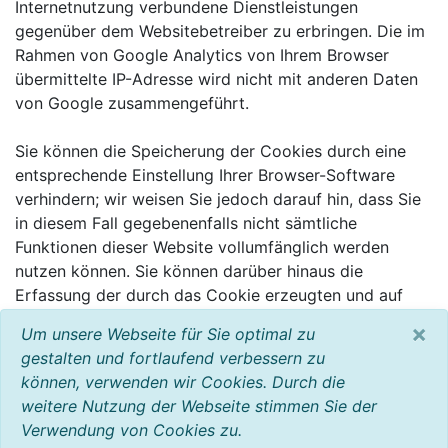
Internetnutzung verbundene Dienstleistungen
gegenüber dem Websitebetreiber zu erbringen. Die im
Rahmen von Google Analytics von Ihrem Browser
übermittelte IP-Adresse wird nicht mit anderen Daten
von Google zusammengeführt.
Sie können die Speicherung der Cookies durch eine
entsprechende Einstellung Ihrer Browser-Software
verhindern; wir weisen Sie jedoch darauf hin, dass Sie
in diesem Fall gegebenenfalls nicht sämtliche
Funktionen dieser Website vollumfänglich werden
nutzen können. Sie können darüber hinaus die
Erfassung der durch das Cookie erzeugten und auf
Ihre Nutzung der Website bezogenen Daten (inkl. Ihrer
×
Um unsere Webseite für Sie optimal zu
IP-Adresse) an Google sowie die Verarbeitung dieser
gestalten und fortlaufend verbessern zu
Daten durch Google verhindern, indem sie das unter
können, verwenden wir Cookies. Durch die
dem folgenden Link verfügbare Browser-Plugin
weitere Nutzung der Webseite stimmen Sie der
herunterladen und installieren:
Verwendung von Cookies zu.
http://tools.google.com/dlpage/gaoptout?hl=de.