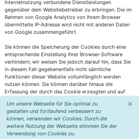
Internetnutzung verbundene Dienstleistungen
gegenüber dem Websitebetreiber zu erbringen. Die im
Rahmen von Google Analytics von Ihrem Browser
übermittelte IP-Adresse wird nicht mit anderen Daten
von Google zusammengeführt.
Sie können die Speicherung der Cookies durch eine
entsprechende Einstellung Ihrer Browser-Software
verhindern; wir weisen Sie jedoch darauf hin, dass Sie
in diesem Fall gegebenenfalls nicht sämtliche
Funktionen dieser Website vollumfänglich werden
nutzen können. Sie können darüber hinaus die
Erfassung der durch das Cookie erzeugten und auf
Ihre Nutzung der Website bezogenen Daten (inkl. Ihrer
×
Um unsere Webseite für Sie optimal zu
IP-Adresse) an Google sowie die Verarbeitung dieser
gestalten und fortlaufend verbessern zu
Daten durch Google verhindern, indem sie das unter
können, verwenden wir Cookies. Durch die
dem folgenden Link verfügbare Browser-Plugin
weitere Nutzung der Webseite stimmen Sie der
herunterladen und installieren:
Verwendung von Cookies zu.
http://tools.google.com/dlpage/gaoptout?hl=de.