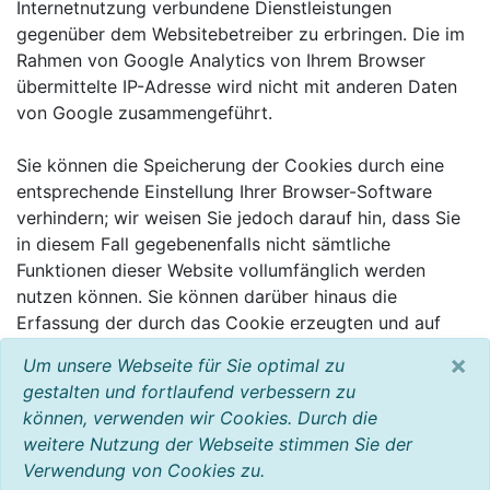
Internetnutzung verbundene Dienstleistungen
gegenüber dem Websitebetreiber zu erbringen. Die im
Rahmen von Google Analytics von Ihrem Browser
übermittelte IP-Adresse wird nicht mit anderen Daten
von Google zusammengeführt.
Sie können die Speicherung der Cookies durch eine
entsprechende Einstellung Ihrer Browser-Software
verhindern; wir weisen Sie jedoch darauf hin, dass Sie
in diesem Fall gegebenenfalls nicht sämtliche
Funktionen dieser Website vollumfänglich werden
nutzen können. Sie können darüber hinaus die
Erfassung der durch das Cookie erzeugten und auf
Ihre Nutzung der Website bezogenen Daten (inkl. Ihrer
×
Um unsere Webseite für Sie optimal zu
IP-Adresse) an Google sowie die Verarbeitung dieser
gestalten und fortlaufend verbessern zu
Daten durch Google verhindern, indem sie das unter
können, verwenden wir Cookies. Durch die
dem folgenden Link verfügbare Browser-Plugin
weitere Nutzung der Webseite stimmen Sie der
herunterladen und installieren:
Verwendung von Cookies zu.
http://tools.google.com/dlpage/gaoptout?hl=de.