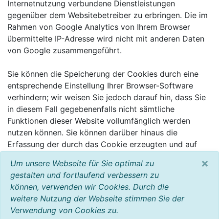
Internetnutzung verbundene Dienstleistungen
gegenüber dem Websitebetreiber zu erbringen. Die im
Rahmen von Google Analytics von Ihrem Browser
übermittelte IP-Adresse wird nicht mit anderen Daten
von Google zusammengeführt.
Sie können die Speicherung der Cookies durch eine
entsprechende Einstellung Ihrer Browser-Software
verhindern; wir weisen Sie jedoch darauf hin, dass Sie
in diesem Fall gegebenenfalls nicht sämtliche
Funktionen dieser Website vollumfänglich werden
nutzen können. Sie können darüber hinaus die
Erfassung der durch das Cookie erzeugten und auf
Ihre Nutzung der Website bezogenen Daten (inkl. Ihrer
×
Um unsere Webseite für Sie optimal zu
IP-Adresse) an Google sowie die Verarbeitung dieser
gestalten und fortlaufend verbessern zu
Daten durch Google verhindern, indem sie das unter
können, verwenden wir Cookies. Durch die
dem folgenden Link verfügbare Browser-Plugin
weitere Nutzung der Webseite stimmen Sie der
herunterladen und installieren:
Verwendung von Cookies zu.
http://tools.google.com/dlpage/gaoptout?hl=de.