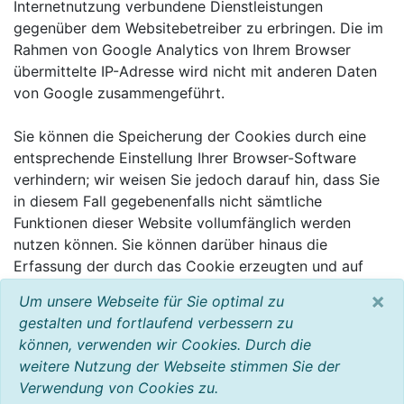
Internetnutzung verbundene Dienstleistungen
gegenüber dem Websitebetreiber zu erbringen. Die im
Rahmen von Google Analytics von Ihrem Browser
übermittelte IP-Adresse wird nicht mit anderen Daten
von Google zusammengeführt.
Sie können die Speicherung der Cookies durch eine
entsprechende Einstellung Ihrer Browser-Software
verhindern; wir weisen Sie jedoch darauf hin, dass Sie
in diesem Fall gegebenenfalls nicht sämtliche
Funktionen dieser Website vollumfänglich werden
nutzen können. Sie können darüber hinaus die
Erfassung der durch das Cookie erzeugten und auf
Ihre Nutzung der Website bezogenen Daten (inkl. Ihrer
×
Um unsere Webseite für Sie optimal zu
IP-Adresse) an Google sowie die Verarbeitung dieser
gestalten und fortlaufend verbessern zu
Daten durch Google verhindern, indem sie das unter
können, verwenden wir Cookies. Durch die
dem folgenden Link verfügbare Browser-Plugin
weitere Nutzung der Webseite stimmen Sie der
herunterladen und installieren:
Verwendung von Cookies zu.
http://tools.google.com/dlpage/gaoptout?hl=de.