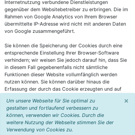
Internetnutzung verbundene Dienstleistungen
gegenüber dem Websitebetreiber zu erbringen. Die im
Rahmen von Google Analytics von Ihrem Browser
übermittelte IP-Adresse wird nicht mit anderen Daten
von Google zusammengeführt.
Sie können die Speicherung der Cookies durch eine
entsprechende Einstellung Ihrer Browser-Software
verhindern; wir weisen Sie jedoch darauf hin, dass Sie
in diesem Fall gegebenenfalls nicht sämtliche
Funktionen dieser Website vollumfänglich werden
nutzen können. Sie können darüber hinaus die
Erfassung der durch das Cookie erzeugten und auf
Ihre Nutzung der Website bezogenen Daten (inkl. Ihrer
×
Um unsere Webseite für Sie optimal zu
IP-Adresse) an Google sowie die Verarbeitung dieser
gestalten und fortlaufend verbessern zu
Daten durch Google verhindern, indem sie das unter
können, verwenden wir Cookies. Durch die
dem folgenden Link verfügbare Browser-Plugin
weitere Nutzung der Webseite stimmen Sie der
herunterladen und installieren:
Verwendung von Cookies zu.
http://tools.google.com/dlpage/gaoptout?hl=de.