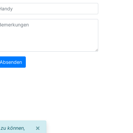
Absenden
×
 zu können,