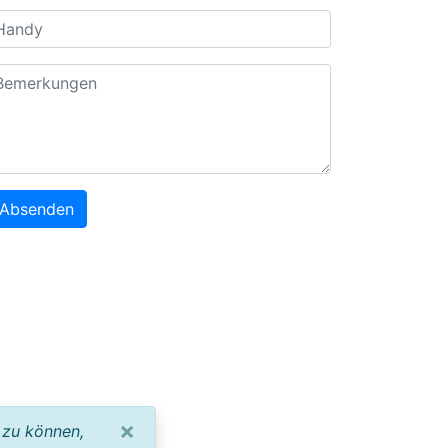
Absenden
×
 zu können,