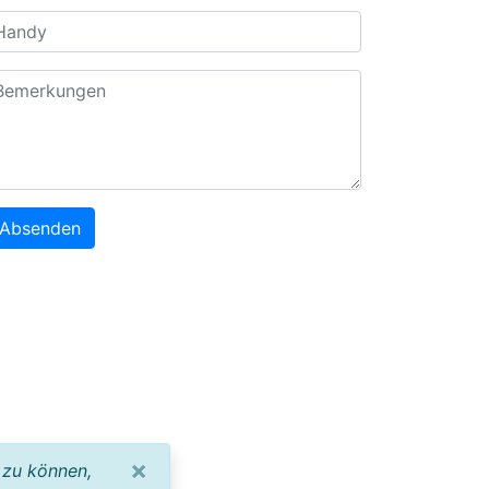
Absenden
×
 zu können,