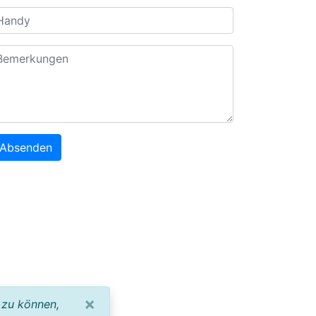
Absenden
×
 zu können,