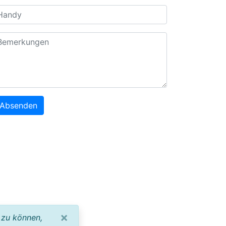
Absenden
×
 zu können,