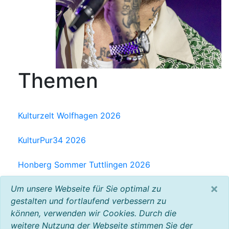
Themen
Kulturzelt Wolfhagen 2026
KulturPur34 2026
Honberg Sommer Tuttlingen 2026
×
Um unsere Webseite für Sie optimal zu
Milchwerk Musik Festival Radolfzell 2025
gestalten und fortlaufend verbessern zu
können, verwenden wir Cookies. Durch die
Baltic Open Air 2025
weitere Nutzung der Webseite stimmen Sie der
VW Bus Festival 2023