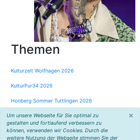
Themen
Kulturzelt Wolfhagen 2026
KulturPur34 2026
Honberg Sommer Tuttlingen 2026
×
Um unsere Webseite für Sie optimal zu
Milchwerk Musik Festival Radolfzell 2025
gestalten und fortlaufend verbessern zu
können, verwenden wir Cookies. Durch die
Baltic Open Air 2025
weitere Nutzung der Webseite stimmen Sie der
VW Bus Festival 2023